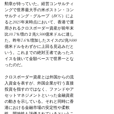
勲章が待っていた。経営コンサルティ
ングで世界最大手の米ボストン・コン
サルティング・グループ（BCG）によ
ると2025年末時点において、香港で運
用されるクロスボーダー資産が前年末
比10.7％増の２兆9,500億米ドルに達し
た。昨年7.6％増加したスイスの2兆9400
億米ドルをわずかに上回る見込みだと
いう。これまでの絶対王者であったス
イスを抜いて金額ベースで世界一とな
ったのだ。
クロスボーダー資産とは外国からの流
入資金を表すが、外国企業が行う直接
投資を指すのではなく、ファンドやア
セットマネジメントといった金融資産
の動きを示している。それと同時に香
港における金融市場の安定性や柔軟
性、開放性も評価されているというこ