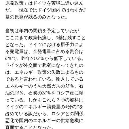
原発政策」はドイツを苦境に追い込ん
だ。　現在ではドイツ国内ではわずか3
基の原発が残るのみとなった。　
当初は年内の閉鎖を予定していたが、
ここにきて政策転換し、3基は残すこと
となった。ドイツにおける原子力によ
る発電量は、全発電量に占める割合は
6％で、昨年の12％から低下している。
ドイツが外交面で脆弱になってきたの
は、エネルギー政策の失敗によるもの
であると言われている。輸入している
エネルギーのうち天然ガスの55％、石
油の34％、石炭の26％をロシア産に頼
っている。しかもこれら３つの燃料は
ドイツのエネルギー消費量の4分の3を
占めている訳だから、ロシアとの関係
悪化で国内のエネルギーの供給危機に
直面することとなった。