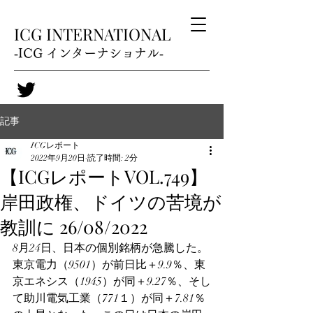
ICG INTERNATIONAL
‐ICG インターナショナル‐
記事
ICGレポート
2022年9月20日
読了時間: 2分
【ICGレポートVOL.749】
岸田政権、ドイツの苦境が
教訓に 26/08/2022
8月24日、日本の個別銘柄が急騰した。
東京電力（9501）が前日比＋9.9％、東
京エネシス（1945）が同＋9.27％、そし
て助川電気工業（771１）が同＋7.81％