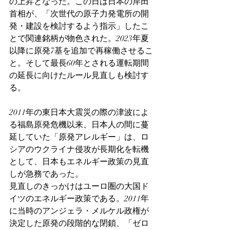
の上昇となった。この日は日本の岸田
首相が、「次世代の原子力発電所の開
発・建設を検討するよう指示」したこ
とで関連銘柄が物色された。2023年夏
以降に原発7基を追加で再稼働させるこ
と。そして最長60年とされる運転期間
の延長に向けたルール見直しも検討す
る。
2011年の東日本大震災の際の津波によ
る福島原発危機以来、日本人の間に蔓
延していた「原発アレルギー」は、ロ
シアのウクライナ侵攻が長期化を転機
として、日本もエネルギー政策の見直
しが急務であった。　
見直しのきっかけはユーロ圏の大国ド
イツのエネルギー政策である。2011年
に当時のアンジェラ・メルケル政権が
決定した原発の段階的な閉鎖、「ゼロ