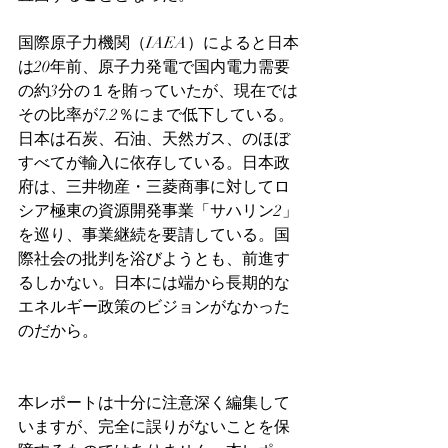
国際原子力機関（IAEA）によると日本
は20年前、原子力発電で国内電力需要
の約3分の１を賄っていたが、現在では
その比率が7.2％にまで低下している。
日本は石炭、石油、天然ガス、のほぼ
すべてが輸入に依存している。日本政
府は、三井物産・三菱商事に対してロ
シア極東の資源開発事業「サハリン2」
を巡り、事業継続を要請している。国
際社会の批判を浴びようとも、前進す
るしかない。日本には端から長期的な
エネルギー政策のビジョンがなかった
のだから。
本レポートは十分に注意深く編集して
いますが、完全に誤りがないことを保