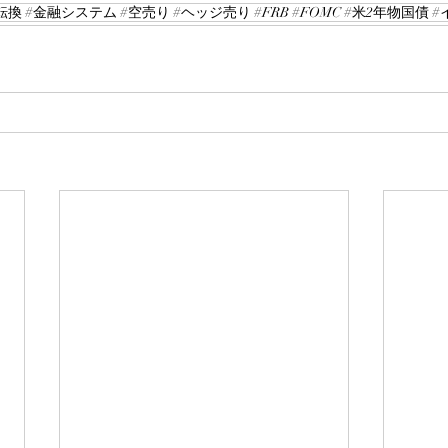
換 #金融システム #空売り #ヘッジ売り #FRB #FOMC #米2年物国債 