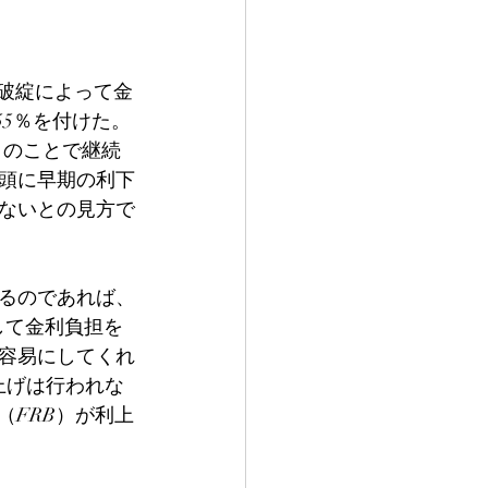
の破綻によって金
55％を付けた。
とのことで継続
頭に早期の利下
ないとの見方で
するのであれば、
して金利負担を
容易にしてくれ
上げは行われな
（FRB）が利上