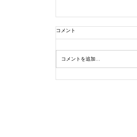
コメント
コメントを追加…
【ICGレポートVOL.1008】 ハ
イパースケーラー株はもう一
段安かも 27/07/2026