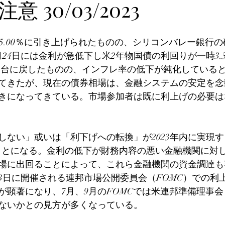
 30/03/2023
％‐5.00％に引き上げられたものの、シリコンバレー銀行
24日には金利が急低下し米2年物国債の利回りが一時3.
.1％台に戻したものの、インフレ率の低下が鈍化している
てきたが、現在の債券相場は、金融システムの安定を念
きになってきている。市場参加者は既に利上げの必要は
しない」或いは「利下げへの転換」が2023年内に実現
ことになる。金利の低下が財務内容の悪い金融機関に対
場に出回ることによって、これら金融機関の資金調達も
と3日に開催される連邦市場公開委員会（FOMC）での利
が顕著になり、7月、9月のFOMCでは米連邦準備理事会
ないかとの見方が多くなっている。