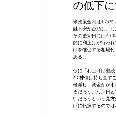
の低下に注意
米政策金利は4.75
融不安が台頭し、3月
その後30日には4
的に利上げが行われ
げを催促する相場付
ある。
仮に「利上げは継続
NY株価は持ち直す
軽減し、資金がが市
るだろう。5月2日
いだろうという見方
げに転換するのでは