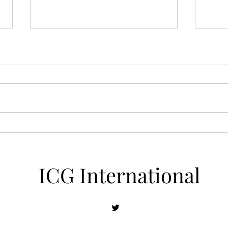
【ICGレポートVOL.1007】 人
【IC
工知能（AI)に職を奪われる不
本経
安感 26/07/2026
26/0
ICG International