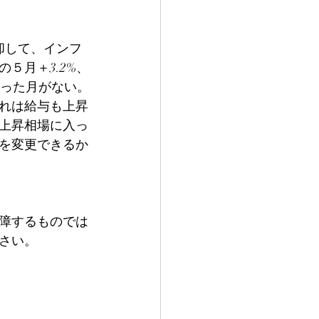
却して、インフ
５月＋3.2%、
下回った月がない。
れは給与も上昇
上昇相場に入っ
を変更できるか
障するものでは
さい。