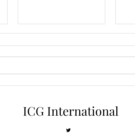
【ICGレポートVOL.1007】 人
【IC
工知能（AI)に職を奪われる不
本経
安感 26/07/2026
26/0
ICG International