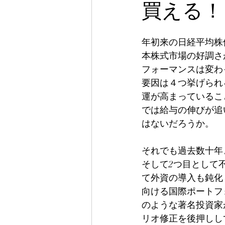
買える！？ 
年初来の日経平均株価
本株式市場の好調さ
フォーマンスは変わ
要因は４つ挙げられ
運が高まっているこ
では給与の伸びが追
はないだろうか。
それでも過去数十年
そして2つ目として
て外資の導入も鈍化
向ける国際ポートフ
のような著名投資家
リオ修正を後押しし