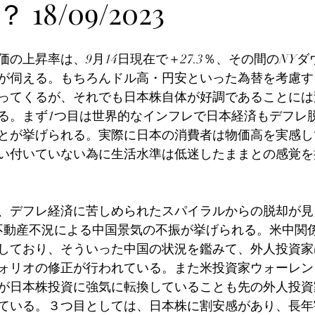
18/09/2023
の上昇率は、9月14日現在で＋27.3％、その間のNYダウ
が伺える。もちろんドル高・円安といった為替を考慮す
ってくるが、それでも日本株自体が好調であることには
る。まず1つ目は世界的なインフレで日本経済もデフレ
とが挙げられる。実際に日本の消費者は物価高を実感し
い付いていない為に生活水準は低迷したままとの感覚を
、デフレ経済に苦しめられたスパイラルからの脱却が見
不動産不況による中国景気の不振が挙げられる。米中関
しており、そういった中国の状況を鑑みて、外人投資家
ォリオの修正が行われている。また米投資家ウォーレン
が日本株投資に強気に転換していることも先の外人投資
ている。３つ目としては、日本株に割安感があり、長年