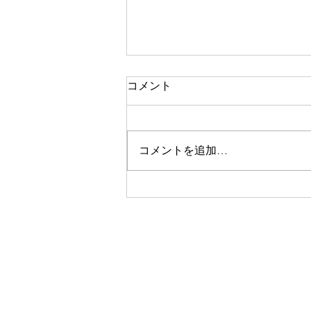
コメント
コメントを追加…
【ICGレポートVOL.1008】 ハ
イパースケーラー株はもう一
段安かも 27/07/2026