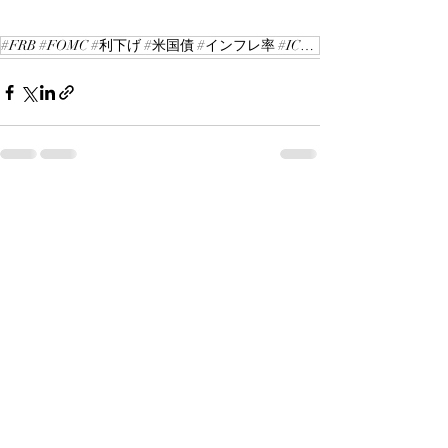
#FRB #FOMC #利下げ #米国債 #インフレ率 #ICGレポート
最新記事
すべて表示