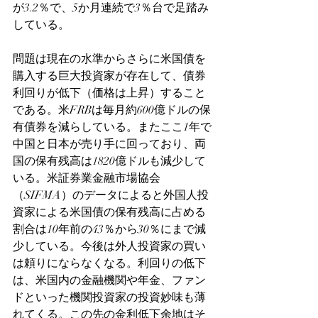
が3.2％で、5か月連続で3％台で足踏み
している。
問題は現在の水準からさらに米国債を
購入する巨大投資家が存在して、債券
利回りが低下（価格は上昇）すること
である。米FRBは毎月約600億ドルの保
有債券を減らしている。またここ1年で
中国と日本が売り手に回っており、両
国の保有残高は1820億ドルも減少して
いる。米証券業金融市場協会
（SIFMA）のデータによると外国人投
資家による米国債の保有残高に占める
割合は10年前の43％から30％にまで減
少している。今後は外人投資家の買い
は頼りにならなくなる。利回りの低下
は、米国内の金融機関や年金、ファン
ドといった機関投資家の投資妙味も薄
れてくる。この先の金利低下余地はそ