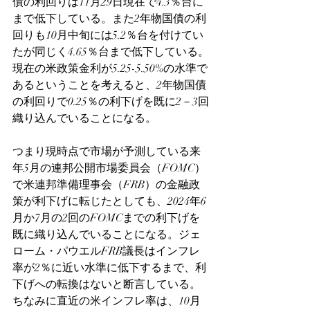
債の利回りは11月29日現在で4.3％台に
まで低下している。また2年物国債の利
回りも10月中旬には5.2％台を付けてい
たが同じく4.65％台まで低下している。
現在の米政策金利が5.25-5.50%の水準で
あるということを考えると、2年物国債
の利回りで0.25％の利下げを既に2－3回
織り込んでいることになる。
つまり現時点で市場が予測している来
年5月の連邦公開市場委員会（FOMC）
で米連邦準備理事会（FRB）の金融政
策が利下げに転じたとしても、2024年6
月か7月の2回のFOMCまでの利下げを
既に織り込んでいることになる。ジェ
ローム・パウエルFRB議長はインフレ
率が2％に近い水準に低下するまで、利
下げへの転換はないと断言している。
ちなみに直近の米インフレ率は、10月