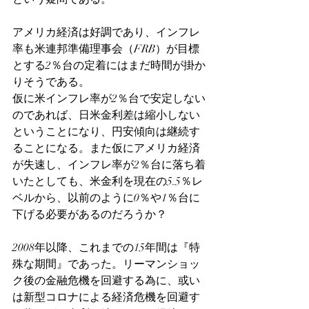
アメリカ経済は好調であり、インフレ
率も米連邦準備理事会（FRB）が目標
とする2％台の定着にはまだ時間が掛か
りそうである。
仮に米インフレ率が2％台で安定しない
のであれば、日米金利差は縮小しない
ということになり、円安傾向は継続す
ることになる。また仮にアメリカ経済
が失速し、インフレ率が2％台に落ち着
いたとしても、米金利を現在の5.5％レ
ベルから、以前のように0％や1％台に
下げる必要があるのだろうか？　
2008年以降、これまでの15年間は『特
殊な期間』であった。リーマンショッ
ク後の金融危機を回避する為に、或い
は新型コロナによる経済危機を回避す