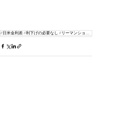
#日米金利差 #利下げの必要なし #リーマンショック #新型コロナ
最新記事
すべて表示