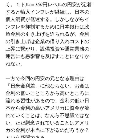
く。１ドル＝160円レベルの円安が定着
すると輸入インフレが継続し、日本の
個人消費が低迷する。しかしながらイ
ンフレを抑制するために日本銀行は政
策金利の引き上げを迫られるが、金利
の引き上げは企業の借り入れコストの
上昇に繋がり、設備投資や通常業務の
運営にも悪影響を及ぼすことになりか
ねない。
一方で今回の円安の元となる理由は
「日米金利差」に他ならない。お金は
金利の低いこところから高いところに
流れる習性があるので、金利の低い日
本から金利の高いアメリカに資金が流
れていくことは、なんら不思議ではな
い。ただ懸念されていることはアメリ
カの金利が本当に下がるのだろうか？
という疑問である。