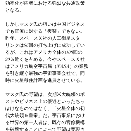
効率化が両者における強烈な共通政策
となる。
しかしマスク氏の狙いは中国ビジネス
でも官僚に対する「復讐」でもない。
昨年、スペースＸ社の人工衛星スター
リンクは96回の打ち上げに成功してい
るが、これはアメリカ全体の108回の
90％近くを占める。今やスペースＸ社
はアメリカ航空宇宙局（NASA）の業務
を引き継ぐ最強の宇宙事業会社で、同
時に火星移住計画を進展させている。
マスク氏の野望は、次期米大統領のポ
ストやビジネス上の優遇といったちっ
ぽけなものではなく、「火星全体の初
代大統領＆皇帝」だ。宇宙事業におけ
る世界の第一人者は、既存の官僚機構
を破壊することによって野望は実現さ