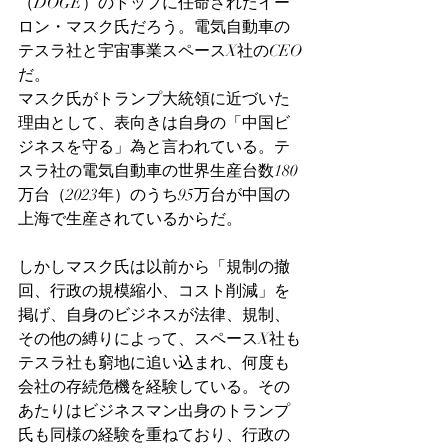
（DOGE）のトップに任命されたイー
ロン・マスク氏だろう。電気自動車の
テスラ社と宇宙事業スペースX社のCEO
だ。　
マスク氏がトランプ大統領に近づいた
理由として、表向きは自身の「中国ビ
ジネスを守る」為と言われている。テ
スラ社の電気自動車の世界生産台数180
万台（2023年）のうち95万台が中国の
上海で生産されているからだ。
しかしマスク氏は以前から「規制の撤
回、行政の規模縮小、コスト削減」を
掲げ、自身のビジネスが法律、規制、
その他の縛りによって、スペースX社も
テスラ社も窮地に追い込まれ、何度も
会社の存続危機を経験している。その
あたりはビジネスマン出身のトランプ
氏も同様の経験を重ねており、行政の