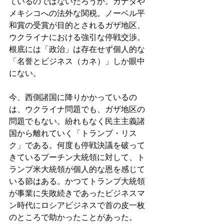
ているのではないだろうか。カナダや
メキシコへの法外な関税。ノーベル平
和賞の受賞が目的とされるガザ地区、
ウクライナにおける強引な停戦交渉。
根底には「政治」は存在せず個人的な
「名誉とビジネス（カネ）」しか眼中
にない。
今、西側諸国に降りかかっているの
は、ウクライナ問題でも、ガザ地区の
問題でもない。紛れもなく民主主義諸
国から離れていく「トランプ・リス
ク」である。何度も停戦決議を破って
きているプーチン大統領に対して、ト
ランプ米大統領が個人的な恩を感じて
いる節はある。かつてトランプ大統領
が事業に失敗続きであったビジネスマ
ン時代にロシアビジネスで首の皮一枚
のところで助かったことがあった。