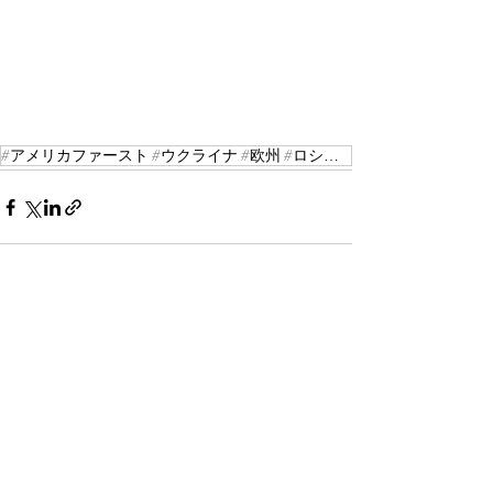
#アメリカファースト #ウクライナ #欧州 #ロシア #日米同盟 #ICGレポート
最新記事
すべて表示