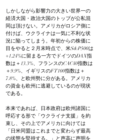
しかしながら影響力の大きい世界一の
経済大国・政治大国のトップが公私混
同は頂けない。アメリカがロシア側に
付けば、ウクライナは一気に不利な状
況に陥ってしまう。年初からの株価に
目をやると２月末時点で、米S&P500は
+1.24%に留まる一方でドイツのDAX指
数は＋13.3%、フランスのCAC40指数は
＋9.9%、イギリスのFT100指数は＋
7.8%、と欧州勢に分がある。アメリカ
の資金も欧州に逃避しているのが現状
である。
本来であれば、日本政府は欧州諸国に
呼応する形で「ウクライナ支援」を約
束し、その上でアメリカに向けては
「日米同盟はこれまでと変わらず最高
の状態を堅持する。」と声高に声明を