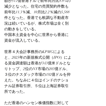
額が517億香港ドルで前年同月比9.8%の
減少となった。住宅の売買契約件数も
前年比11.3％減、10月比2.2％減の5,588
件となった。香港でも軟調な不動産市
況は続いているが、株式市場は全く別
の動きをしている。
中国本土資金を中心に世界から香港に
資金が流入している。
世界４大会計事務所のKPMGによる
と、2025年の新規株式公開（IPO）によ
る資金調達額は香港が343億米ドルとな
りトップ、2位のNY市場の203億ドル、
３位のナスダック市場の192億ドルを抑
えた。ちなみに４位はインドのナショ
ナル証券取引所、５位は上海証券取引
所であった。
ただ香港のハンセン株価指数に対して