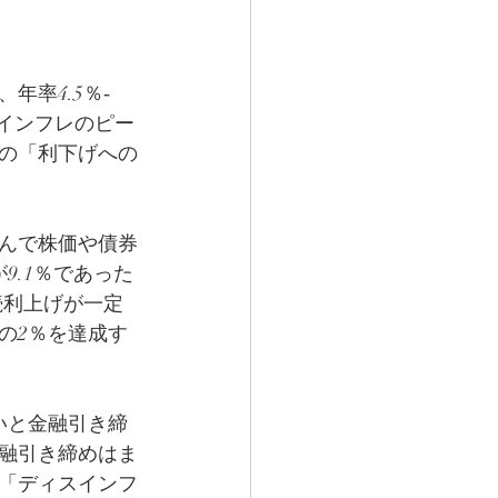
年率4.5％‐
りインフレのピー
の「利下げへの
込んで株価や債券
9.1％であった
続利上げが一定
の2％を達成す
いと金融引き締
金融引き締めはま
「ディスインフ