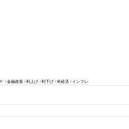
OMC #金融政策 #利上げ #利下げ #米経済 #インフレ