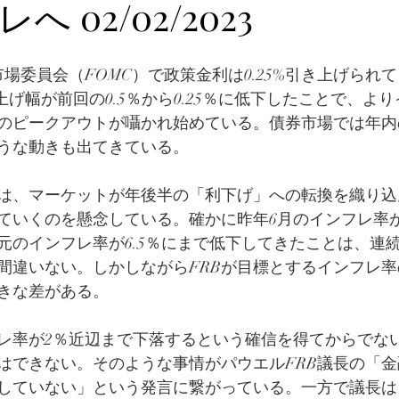
 02/02/2023
場委員会（FOMC）で政策金利は0.25%引き上げられて、
利上げ幅が前回の0.5％から0.25％に低下したことで、よ
のピークアウトが囁かれ始めている。債券市場では年内
うな動きも出てきている。
ては、マーケットが年後半の「利下げ」への転換を織り
ていくのを懸念している。確かに昨年6月のインフレ率が
元のインフレ率が6.5％にまで低下してきたことは、連
間違いない。しかしながらFRBが目標とするインフレ率
きな差がある。
フレ率が2％近辺まで下落するという確信を得てからでな
はできない。そのような事情がパウエルFRB議長の「
していない」という発言に繋がっている。一方で議長は