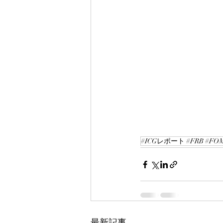
#ICGレポート #FRB #F
最新記事